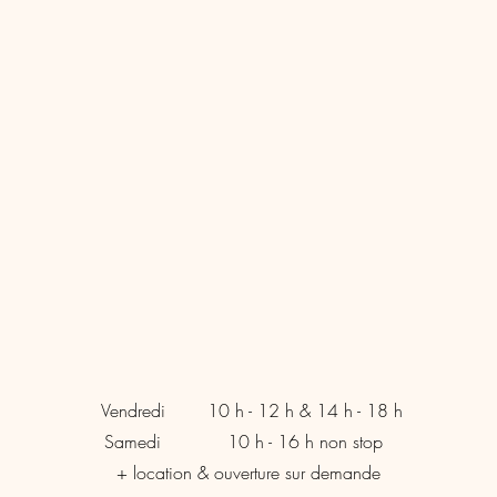
Vendredi
10 h - 12 h & 14 h - 18 h
Samedi
10 h - 16 h non stop
+ location & ouverture sur demande