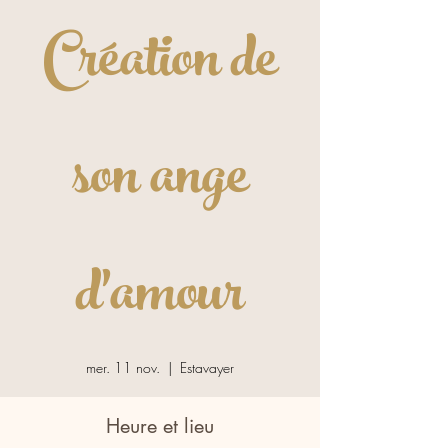
Création de
son ange
d'amour
mer. 11 nov.
  |  
Estavayer
Heure et lieu