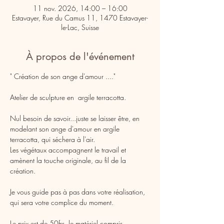
11 nov. 2026, 14:00 – 16:00
Estavayer, Rue du Camus 11, 1470 Estavayer-
le-Lac, Suisse
À propos de l'événement
" Création de son ange d'amour ...."
Atelier de sculpture en  argile terracotta.
Nul besoin de savoir...juste se laisser être, en 
modelant son ange d'amour en argile 
terracotta, qui séchera à l'air.
Les végétaux accompagnent le travail et 
amènent la touche originale, au fil de la 
création.
Je vous guide pas à pas dans votre réalisation, 
qui sera votre complice du moment.
Le prix est de 50frs, le matériel compris.