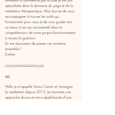
formation d’infirmière et par la suite je me suis 
spécialisée dans le domaine du yoga et de la 
méditation thérapeutique. Mon but est de vous 
accompagner à trouver les outils qui 
fonctionnent pour vous et de vous guider vers 
ce retour à soi qui est essentiel dans la 
compréhension de notre propre fonctionnement 
à travers la guérison.
En me réjouissant de passer ces moments 
ensemble !
Evelien
www.meyacoaching.com
om
Hello je m’appelle Simon Cantin et j’enseigne 
la méditation depuis 2015. Je transmets une 
approche douce et non-culpabilisante d’une 
pratique qui nous fait du bien et qu’on peut 
toutes et tous approcher à notre façon. Ayant 
été à travers une dépression et des problèmes 