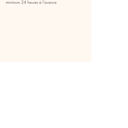
minimum 24 heures à l'avance​
Vendredi
10 h - 12 h & 14 h - 18 h
Samedi
10 h - 16 h non stop
+ location & ouverture sur demande